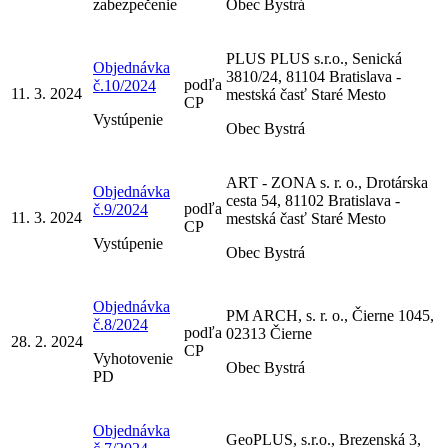
zabezpečenie
Obec Bystrá
PLUS PLUS s.r.o., Senická
Objednávka
3810/24, 81104 Bratislava -
podľa
č.10/2024
11. 3. 2024
mestská časť Staré Mesto
CP
Vystúpenie
Obec Bystrá
ART - ZONA s. r. o., Drotárska
Objednávka
cesta 54, 81102 Bratislava -
podľa
č.9/2024
11. 3. 2024
mestská časť Staré Mesto
CP
Vystúpenie
Obec Bystrá
Objednávka
PM ARCH, s. r. o., Čierne 1045,
č.8/2024
podľa
02313 Čierne
28. 2. 2024
CP
Vyhotovenie
Obec Bystrá
PD
Objednávka
GeoPLUS, s.r.o., Brezenská 3,