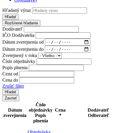
Hľadaný výraz
Hľadať
Rozšírené hľadanie
Dodávateľ
IČO Dodávatelia
Dátum zverejnenia od
Dátum zverejnenia do
Zverejnený v roku
Číslo objednávky
Popis plnenia
Cena od
Cena do
Zrušiť filter
Zavrieť
Číslo
Dátum
objednávky
Cena
Dodávateľ
zverejnenia
Popis
*
Odberateľ
plnenia
Objednávka