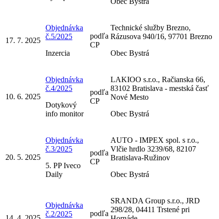
Obec Bystrá
Objednávka
Technické služby Brezno,
podľa
č.5/2025
Rázusova 940/16, 97701 Brezno
17. 7. 2025
CP
Inzercia
Obec Bystrá
Objednávka
LAKIOO s.r.o., Račianska 66,
č.4/2025
83102 Bratislava - mestská časť
podľa
10. 6. 2025
Nové Mesto
CP
Dotykový
info monitor
Obec Bystrá
Objednávka
AUTO - IMPEX spol. s r.o.,
č.3/2025
Vlčie hrdlo 3239/68, 82107
podľa
20. 5. 2025
Bratislava-Ružinov
CP
5. PP Iveco
Daily
Obec Bystrá
SRANDA Group s.r.o., JRD
Objednávka
298/28, 04411 Trstené pri
podľa
č.2/2025
14. 4. 2025
Hornáde