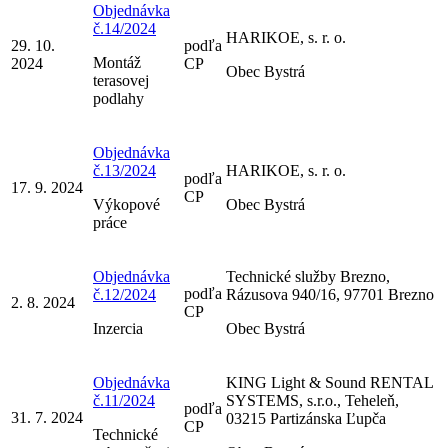
Objednávka
č.14/2024
HARIKOE, s. r. o.
29. 10.
podľa
Montáž
2024
CP
Obec Bystrá
terasovej
podlahy
Objednávka
č.13/2024
HARIKOE, s. r. o.
podľa
17. 9. 2024
CP
Výkopové
Obec Bystrá
práce
Objednávka
Technické služby Brezno,
podľa
č.12/2024
Rázusova 940/16, 97701 Brezno
2. 8. 2024
CP
Inzercia
Obec Bystrá
Objednávka
KING Light & Sound RENTAL
č.11/2024
SYSTEMS, s.r.o., Teheleň,
podľa
31. 7. 2024
03215 Partizánska Ľupča
CP
Technické