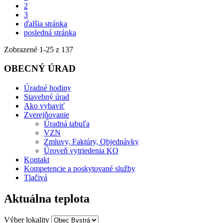
2
3
ďalšia stránka
posledná stránka
Zobrazené
1
-
25
z 137
OBECNÝ ÚRAD
Úradné hodiny
Stavebný úrad
Ako vybaviť
Zverejňovanie
Úradná tabuľa
VZN
Zmluvy, Faktúry, Objednávky
Úroveň vytriedenia KO
Kontakt
Kompetencie a poskytované služby
Tlačivá
Aktuálna teplota
Výber lokality