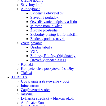
Úradné hodiny
Stavebný úrad
Ako vybaviť
Evidencia obyvateľov
Stavebný poriadok
Osvedčovanie podpisov a listín
Miestne komunikácie
Životné prostredie
Slobodný prístup k informáciám
Žiadosť, podnet, návrh
Zverejňovanie
Úradná tabuľa
VZN
Zmluvy, Faktúry, Objednávky
Úroveň vytriedenia KO
Kontakt
Kompetencie a poskytované služby
Tlačivá
TURISTA
Ubytovanie a stravovanie v obci
Infocentrum
Zaujímavosti v obci
Jaskyne
Lyžiarske strediská v blízkom okolí
Amfiteáter Zuna