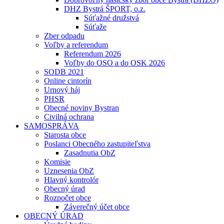
DHZ Bystrá ŠPORT, o.z.
Súťažné družstvá
Súťaže
Zber odpadu
Voľby a referendum
Referendum 2026
Voľby do OSO a do OSK 2026
SODB 2021
Online cintorín
Urnový háj
PHSR
Obecné noviny Bystran
Civilná ochrana
SAMOSPRÁVA
Starosta obce
Poslanci Obecného zastupiteľstva
Zasadnutia ObZ
Komisie
Uznesenia ObZ
Hlavný kontrolór
Obecný úrad
Rozpočet obce
Záverečný účet obce
OBECNÝ ÚRAD