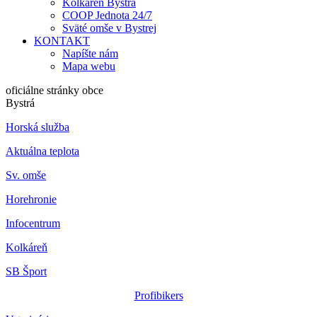
Kolkáreň Bystrá
COOP Jednota 24/7
Sväté omše v Bystrej
KONTAKT
Napíšte nám
Mapa webu
oficiálne stránky obce
Bystrá
Horská služba
Aktuálna teplota
Sv. omše
Horehronie
Infocentrum
Kolkáreň
SB Šport
Profibikers