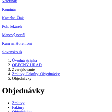
Veterinár
i
Kominár
Katarína Žiak
Poh. lekáreň
Mapový portál
Kam na Horehroní
slovensko.sk
Úvodná stránka
OBECNÝ ÚRAD
Zverejňovanie
Zmluvy, Faktúry, Objednávky
Objednávky
Objednávky
Zmluvy
Faktúry
Objednávky