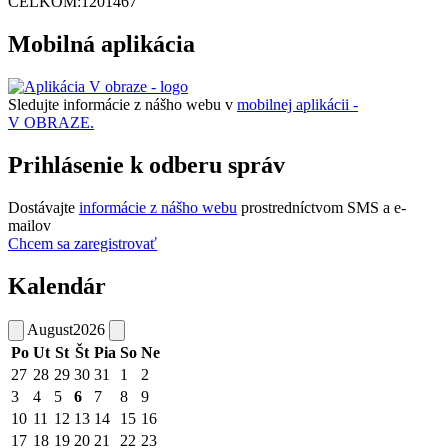
CELKOM:
1201467
Mobilná aplikácia
Sledujte informácie z nášho webu v
mobilnej aplikácii -
V OBRAZE.
Prihlásenie k odberu správ
Dostávajte
informácie z nášho webu
prostredníctvom SMS a e-
mailov
Chcem sa zaregistrovať
Kalendár
August
2026
Po
Ut
St
Št
Pia
So
Ne
27
28
29
30
31
1
2
3
4
5
6
7
8
9
10
11
12
13
14
15
16
17
18
19
20
21
22
23