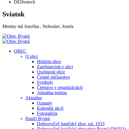
DE
Deutsch
Sviatok
Meniny má
Jozefína
, Nehoslav, Jozefa
OBEC
O obci
História obce
Zaujímavosti v obci
Osobnosti obce
Čestné občianstvo
Symboly
Členstvo v organizáciách
Aktuálna teplota
Aktuálne
Oznamy
Kalendár akcií
Fotogaléria
Hasiči Bystrá
Dobrovoľný hasičský zbor, zal. 1933
Dobrovoľný hasičský zbor obce Bystrá (DHZO)