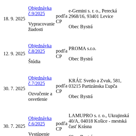
Objednávka
e-Gemini s. r. o., Perecká
č.9/2025
podľa
2968/16, 93401 Levice
18. 9. 2025
CP
Vypracovanie
Obec Bystrá
žiadosti
Objednávka
PROMA s.r.o.
podľa
č.8/2025
12. 9. 2025
CP
Obec Bystrá
Štúdia
Objednávka
KRÁĽ Svetlo a Zvuk, 581,
č.7/2025
podľa
03215 Partizánska Ľupča
30. 7. 2025
CP
Ozvučenie a
Obec Bystrá
osvetlenie
LAMUPRO s. r. o., Ukrajinská
Objednávka
40/A, 04018 Košice - mestská
podľa
č.6/2025
30. 7. 2025
časť Krásna
CP
Vystúpenie