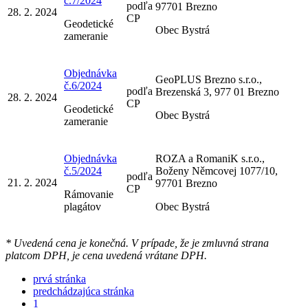
č.7/2024
podľa
97701 Brezno
28. 2. 2024
CP
Geodetické
Obec Bystrá
zameranie
Objednávka
GeoPLUS Brezno s.r.o.,
č.6/2024
podľa
Brezenská 3, 977 01 Brezno
28. 2. 2024
CP
Geodetické
Obec Bystrá
zameranie
Objednávka
ROZA a RomaniK s.r.o.,
č.5/2024
Boženy Němcovej 1077/10,
podľa
21. 2. 2024
97701 Brezno
CP
Rámovanie
plagátov
Obec Bystrá
* Uvedená cena je konečná. V prípade, že je zmluvná strana
platcom DPH, je cena uvedená vrátane DPH.
prvá stránka
predchádzajúca stránka
1