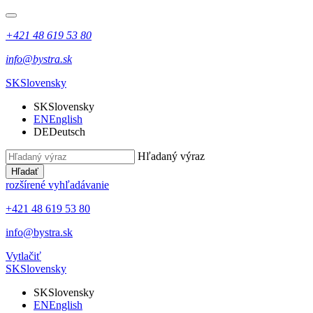
+421 48 619 53 80
info@bystra.sk
SK
Slovensky
SK
Slovensky
EN
English
DE
Deutsch
Hľadaný výraz
Hľadať
rozšírené vyhľadávanie
+421 48 619 53 80
info@bystra.sk
Vytlačiť
SK
Slovensky
SK
Slovensky
EN
English