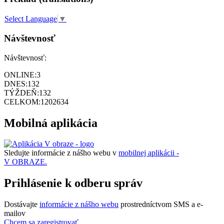
Select Language
▼
Návštevnosť
Návštevnosť:
ONLINE:
3
DNES:
132
TÝŽDEŇ:
132
CELKOM:
1202634
Mobilná aplikácia
Sledujte informácie z nášho webu v
mobilnej aplikácii -
V OBRAZE.
Prihlásenie k odberu správ
Dostávajte
informácie z nášho webu
prostredníctvom SMS a e-
mailov
Chcem sa zaregistrovať