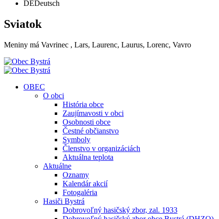
DE
Deutsch
Sviatok
Meniny má
Vavrinec
, Lars, Laurenc, Laurus, Lorenc, Vavro
OBEC
O obci
História obce
Zaujímavosti v obci
Osobnosti obce
Čestné občianstvo
Symboly
Členstvo v organizáciách
Aktuálna teplota
Aktuálne
Oznamy
Kalendár akcií
Fotogaléria
Hasiči Bystrá
Dobrovoľný hasičský zbor, zal. 1933
Dobrovoľný hasičský zbor obce Bystrá (DHZO)