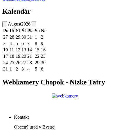
Kalendár
August
2026
Po
Ut
St
Št
Pia
So
Ne
27
28
29
30
31
1
2
3
4
5
6
7
8
9
10
11
12
13
14
15
16
17
18
19
20
21
22
23
24
25
26
27
28
29
30
31
1
2
3
4
5
6
Webkamery Chopok - Nízke Tatry
Kontakt
Obecný úrad v Bystrej