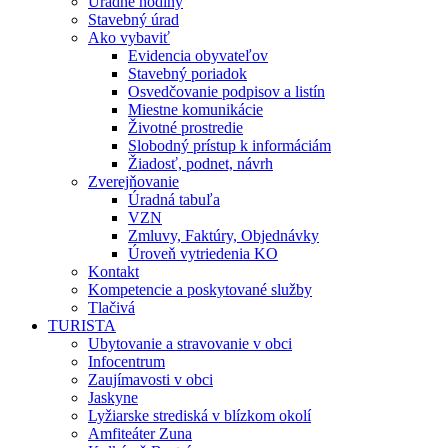
Úradné hodiny
Stavebný úrad
Ako vybaviť
Evidencia obyvateľov
Stavebný poriadok
Osvedčovanie podpisov a listín
Miestne komunikácie
Životné prostredie
Slobodný prístup k informáciám
Žiadosť, podnet, návrh
Zverejňovanie
Úradná tabuľa
VZN
Zmluvy, Faktúry, Objednávky
Úroveň vytriedenia KO
Kontakt
Kompetencie a poskytované služby
Tlačivá
TURISTA
Ubytovanie a stravovanie v obci
Infocentrum
Zaujímavosti v obci
Jaskyne
Lyžiarske strediská v blízkom okolí
Amfiteáter Zuna