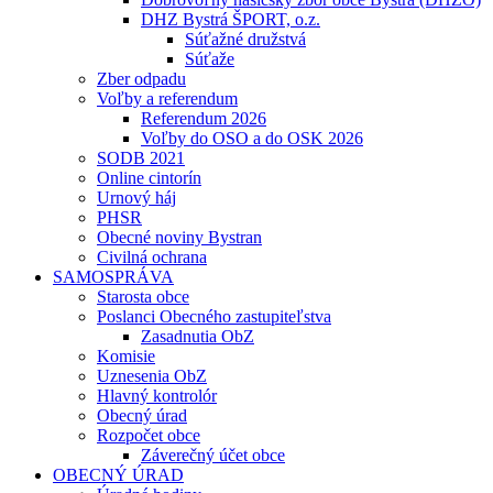
DHZ Bystrá ŠPORT, o.z.
Súťažné družstvá
Súťaže
Zber odpadu
Voľby a referendum
Referendum 2026
Voľby do OSO a do OSK 2026
SODB 2021
Online cintorín
Urnový háj
PHSR
Obecné noviny Bystran
Civilná ochrana
SAMOSPRÁVA
Starosta obce
Poslanci Obecného zastupiteľstva
Zasadnutia ObZ
Komisie
Uznesenia ObZ
Hlavný kontrolór
Obecný úrad
Rozpočet obce
Záverečný účet obce
OBECNÝ ÚRAD