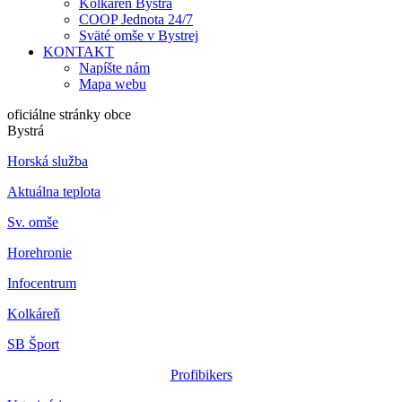
Kolkáreň Bystrá
COOP Jednota 24/7
Sväté omše v Bystrej
KONTAKT
Napíšte nám
Mapa webu
oficiálne stránky obce
Bystrá
Horská služba
Aktuálna teplota
Sv. omše
Horehronie
Infocentrum
Kolkáreň
SB Šport
Profibikers