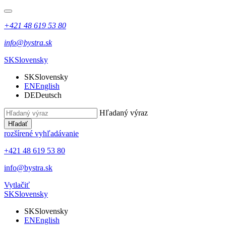
+421 48 619 53 80
info@bystra.sk
SK
Slovensky
SK
Slovensky
EN
English
DE
Deutsch
Hľadaný výraz
Hľadať
rozšírené vyhľadávanie
+421 48 619 53 80
info@bystra.sk
Vytlačiť
SK
Slovensky
SK
Slovensky
EN
English