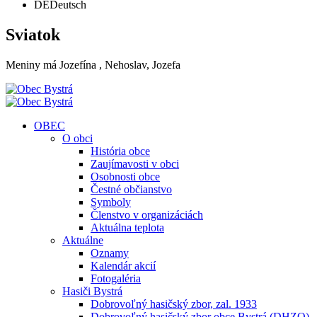
DE
Deutsch
Sviatok
Meniny má
Jozefína
, Nehoslav, Jozefa
OBEC
O obci
História obce
Zaujímavosti v obci
Osobnosti obce
Čestné občianstvo
Symboly
Členstvo v organizáciách
Aktuálna teplota
Aktuálne
Oznamy
Kalendár akcií
Fotogaléria
Hasiči Bystrá
Dobrovoľný hasičský zbor, zal. 1933
Dobrovoľný hasičský zbor obce Bystrá (DHZO)