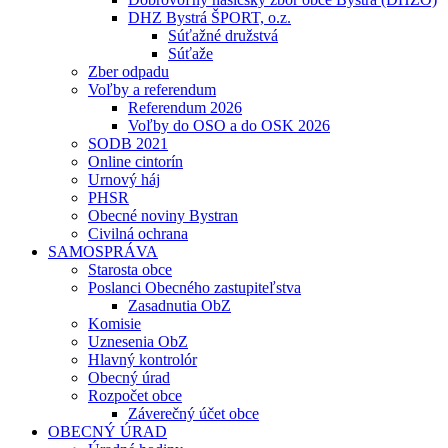
DHZ Bystrá ŠPORT, o.z.
Súťažné družstvá
Súťaže
Zber odpadu
Voľby a referendum
Referendum 2026
Voľby do OSO a do OSK 2026
SODB 2021
Online cintorín
Urnový háj
PHSR
Obecné noviny Bystran
Civilná ochrana
SAMOSPRÁVA
Starosta obce
Poslanci Obecného zastupiteľstva
Zasadnutia ObZ
Komisie
Uznesenia ObZ
Hlavný kontrolór
Obecný úrad
Rozpočet obce
Záverečný účet obce
OBECNÝ ÚRAD