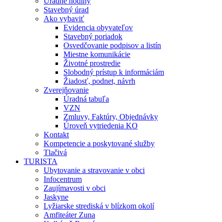
Úradné hodiny
Stavebný úrad
Ako vybaviť
Evidencia obyvateľov
Stavebný poriadok
Osvedčovanie podpisov a listín
Miestne komunikácie
Životné prostredie
Slobodný prístup k informáciám
Žiadosť, podnet, návrh
Zverejňovanie
Úradná tabuľa
VZN
Zmluvy, Faktúry, Objednávky
Úroveň vytriedenia KO
Kontakt
Kompetencie a poskytované služby
Tlačivá
TURISTA
Ubytovanie a stravovanie v obci
Infocentrum
Zaujímavosti v obci
Jaskyne
Lyžiarske strediská v blízkom okolí
Amfiteáter Zuna