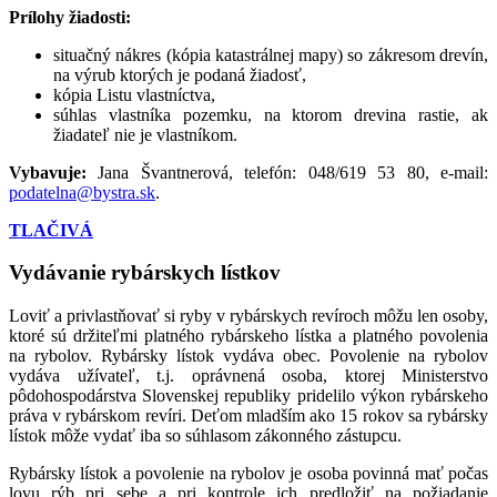
Prílohy žiadosti:
situačný nákres (kópia katastrálnej mapy) so zákresom drevín,
na výrub ktorých je podaná žiadosť,
kópia Listu vlastníctva,
súhlas vlastníka pozemku, na ktorom drevina rastie, ak
žiadateľ nie je vlastníkom.
Vybavuje:
Jana Švantnerová, telefón: 048/619 53 80, e-mail:
podatelna@bystra.sk
.
TLAČIVÁ
Vydávanie rybárskych lístkov
Loviť a privlastňovať si ryby v rybárskych revíroch môžu len osoby,
ktoré sú držiteľmi platného rybárskeho lístka a platného povolenia
na rybolov. Rybársky lístok vydáva obec. Povolenie na rybolov
vydáva užívateľ, t.j. oprávnená osoba, ktorej Ministerstvo
pôdohospodárstva Slovenskej republiky pridelilo výkon rybárskeho
práva v rybárskom revíri. Deťom mladším ako 15 rokov sa rybársky
lístok môže vydať iba so súhlasom zákonného zástupcu.
Rybársky lístok a povolenie na rybolov je osoba povinná mať počas
lovu rýb pri sebe a pri kontrole ich predložiť na požiadanie