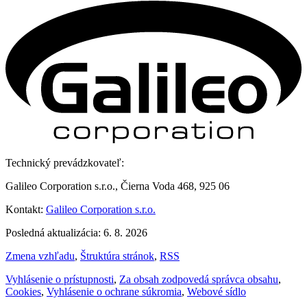
Technický prevádzkovateľ:
Galileo Corporation s.r.o., Čierna Voda 468, 925 06
Kontakt:
Galileo Corporation s.r.o.
Posledná aktualizácia: 6. 8. 2026
Zmena vzhľadu
,
Štruktúra stránok
,
RSS
Vyhlásenie o prístupnosti
,
Za obsah zodpovedá správca obsahu
,
Cookies
,
Vyhlásenie o ochrane súkromia
,
Webové sídlo