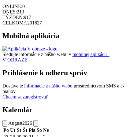
ONLINE:
0
DNES:
213
TÝŽDEŇ:
917
CELKOM:
1201627
Mobilná aplikácia
Sledujte informácie z nášho webu v
mobilnej aplikácii -
V OBRAZE.
Prihlásenie k odberu správ
Dostávajte
informácie z nášho webu
prostredníctvom SMS a e-
mailov
Chcem sa zaregistrovať
Kalendár
August
2026
Po
Ut
St
Št
Pia
So
Ne
27
28
29
30
31
1
2