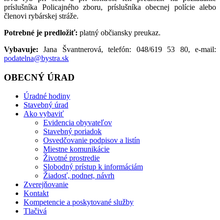
príslušníka Policajného zboru, príslušníka obecnej polície alebo
členovi rybárskej stráže.
Potrebné je predložiť:
platný občiansky preukaz.
Vybavuje:
Jana Švantnerová, telefón: 048/619 53 80, e-mail:
podatelna@bystra.sk
OBECNÝ ÚRAD
Úradné hodiny
Stavebný úrad
Ako vybaviť
Evidencia obyvateľov
Stavebný poriadok
Osvedčovanie podpisov a listín
Miestne komunikácie
Životné prostredie
Slobodný prístup k informáciám
Žiadosť, podnet, návrh
Zverejňovanie
Kontakt
Kompetencie a poskytované služby
Tlačivá