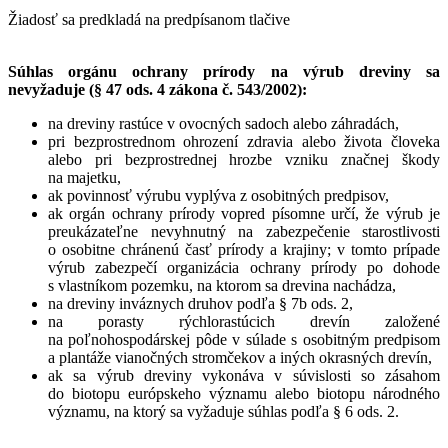
Žiadosť sa predkladá na predpísanom tlačive
Súhlas orgánu ochrany prírody na výrub dreviny sa
nevyžaduje (§ 47 ods. 4 zákona č. 543/2002):
na dreviny rastúce v ovocných sadoch alebo záhradách,
pri bezprostrednom ohrození zdravia alebo života človeka
alebo pri bezprostrednej hrozbe vzniku značnej škody
na majetku,
ak povinnosť výrubu vyplýva z osobitných predpisov,
ak orgán ochrany prírody vopred písomne určí, že výrub je
preukázateľne nevyhnutný na zabezpečenie starostlivosti
o osobitne chránenú časť prírody a krajiny; v tomto prípade
výrub zabezpečí organizácia ochrany prírody po dohode
s vlastníkom pozemku, na ktorom sa drevina nachádza,
na dreviny inváznych druhov podľa § 7b ods. 2,
na porasty rýchlorastúcich drevín založené
na poľnohospodárskej pôde v súlade s osobitným predpisom
a plantáže vianočných stromčekov a iných okrasných drevín,
ak sa výrub dreviny vykonáva v súvislosti so zásahom
do biotopu európskeho významu alebo biotopu národného
významu, na ktorý sa vyžaduje súhlas podľa § 6 ods. 2.