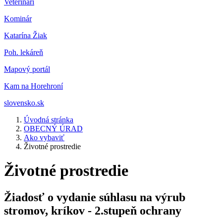
Veterinár
i
Kominár
Katarína Žiak
Poh. lekáreň
Mapový portál
Kam na Horehroní
slovensko.sk
Úvodná stránka
OBECNÝ ÚRAD
Ako vybaviť
Životné prostredie
Životné prostredie
Žiadosť o vydanie súhlasu na výrub
stromov, kríkov - 2.stupeň ochrany