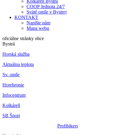
Kolkáreň Bystrá
COOP Jednota 24/7
Sväté omše v Bystrej
KONTAKT
Napíšte nám
Mapa webu
oficiálne stránky obce
Bystrá
Horská služba
Aktuálna teplota
Sv. omše
Horehronie
Infocentrum
Kolkáreň
SB Šport
Profibikers