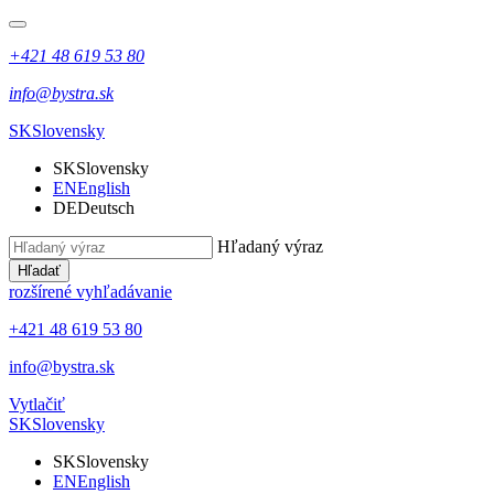
+421 48 619 53 80
info@bystra.sk
SK
Slovensky
SK
Slovensky
EN
English
DE
Deutsch
Hľadaný výraz
Hľadať
rozšírené vyhľadávanie
+421 48 619 53 80
info@bystra.sk
Vytlačiť
SK
Slovensky
SK
Slovensky
EN
English