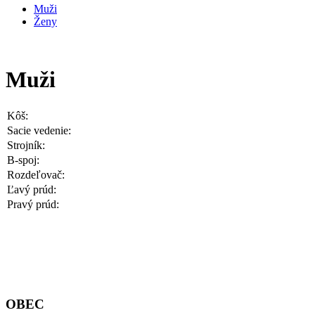
Muži
Ženy
Muži
Kôš:
Sacie vedenie:
Strojník:
B-spoj:
Rozdeľovač:
Ľavý prúd:
Pravý prúd:
OBEC