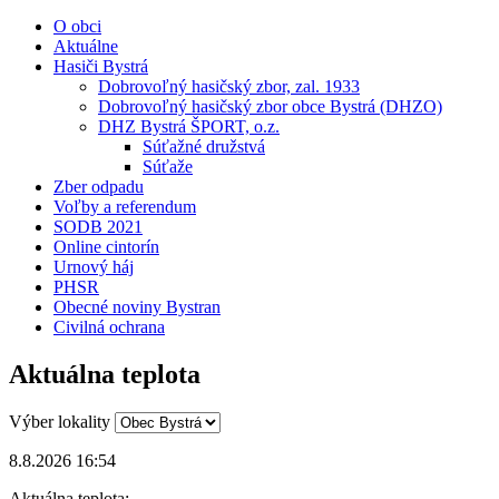
O obci
Aktuálne
Hasiči Bystrá
Dobrovoľný hasičský zbor, zal. 1933
Dobrovoľný hasičský zbor obce Bystrá (DHZO)
DHZ Bystrá ŠPORT, o.z.
Súťažné družstvá
Súťaže
Zber odpadu
Voľby a referendum
SODB 2021
Online cintorín
Urnový háj
PHSR
Obecné noviny Bystran
Civilná ochrana
Aktuálna teplota
Výber lokality
8.8.2026 16:54
Aktuálna teplota: