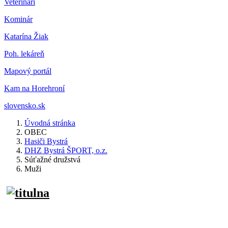
Veterinár
i
Kominár
Katarína Žiak
Poh. lekáreň
Mapový portál
Kam na Horehroní
slovensko.sk
Úvodná stránka
OBEC
Hasiči Bystrá
DHZ Bystrá ŠPORT, o.z.
Súťažné družstvá
Muži