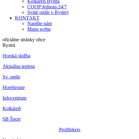
Kolkáreň Bystrá
COOP Jednota 24/7
Sväté omše v Bystrej
KONTAKT
Napíšte nám
Mapa webu
oficiálne stránky obce
Bystrá
Horská služba
Aktuálna teplota
Sv. omše
Horehronie
Infocentrum
Kolkáreň
SB Šport
Profibikers