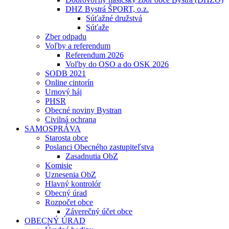
DHZ Bystrá ŠPORT, o.z.
Súťažné družstvá
Súťaže
Zber odpadu
Voľby a referendum
Referendum 2026
Voľby do OSO a do OSK 2026
SODB 2021
Online cintorín
Urnový háj
PHSR
Obecné noviny Bystran
Civilná ochrana
SAMOSPRÁVA
Starosta obce
Poslanci Obecného zastupiteľstva
Zasadnutia ObZ
Komisie
Uznesenia ObZ
Hlavný kontrolór
Obecný úrad
Rozpočet obce
Záverečný účet obce
OBECNÝ ÚRAD