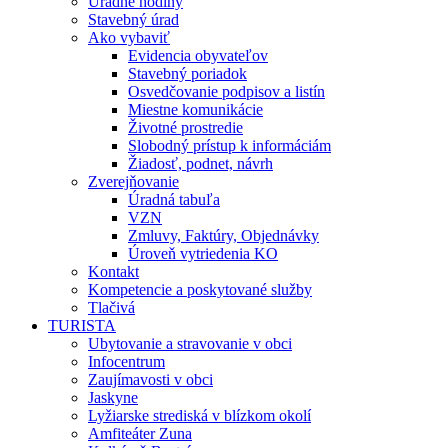
Úradné hodiny
Stavebný úrad
Ako vybaviť
Evidencia obyvateľov
Stavebný poriadok
Osvedčovanie podpisov a listín
Miestne komunikácie
Životné prostredie
Slobodný prístup k informáciám
Žiadosť, podnet, návrh
Zverejňovanie
Úradná tabuľa
VZN
Zmluvy, Faktúry, Objednávky
Úroveň vytriedenia KO
Kontakt
Kompetencie a poskytované služby
Tlačivá
TURISTA
Ubytovanie a stravovanie v obci
Infocentrum
Zaujímavosti v obci
Jaskyne
Lyžiarske strediská v blízkom okolí
Amfiteáter Zuna