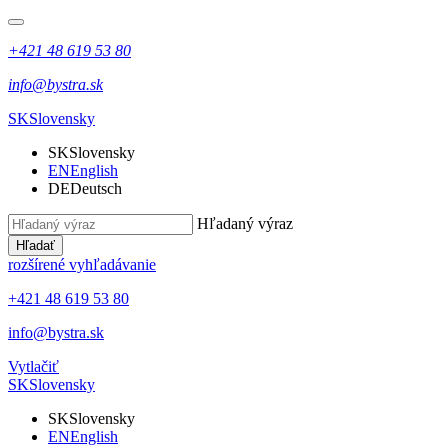
+421 48 619 53 80
info@bystra.sk
SK
Slovensky
SK
Slovensky
EN
English
DE
Deutsch
Hľadaný výraz
Hľadať
rozšírené vyhľadávanie
+421 48 619 53 80
info@bystra.sk
Vytlačiť
SK
Slovensky
SK
Slovensky
EN
English