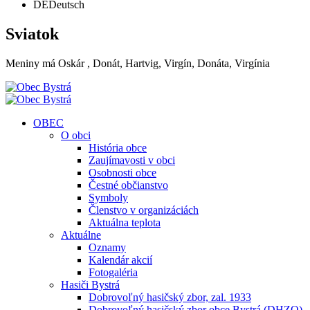
DE
Deutsch
Sviatok
Meniny má
Oskár
, Donát, Hartvig, Virgín, Donáta, Virgínia
OBEC
O obci
História obce
Zaujímavosti v obci
Osobnosti obce
Čestné občianstvo
Symboly
Členstvo v organizáciách
Aktuálna teplota
Aktuálne
Oznamy
Kalendár akcií
Fotogaléria
Hasiči Bystrá
Dobrovoľný hasičský zbor, zal. 1933
Dobrovoľný hasičský zbor obce Bystrá (DHZO)