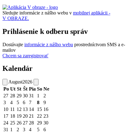
Sledujte informácie z nášho webu v
mobilnej aplikácii -
V OBRAZE.
Prihlásenie k odberu správ
Dostávajte
informácie z nášho webu
prostredníctvom SMS a e-
mailov
Chcem sa zaregistrovať
Kalendár
August
2026
Po
Ut
St
Št
Pia
So
Ne
27
28
29
30
31
1
2
3
4
5
6
7
8
9
10
11
12
13
14
15
16
17
18
19
20
21
22
23
24
25
26
27
28
29
30
31
1
2
3
4
5
6