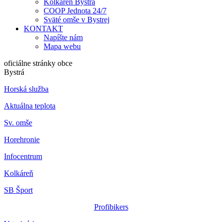
Kolkáreň Bystrá
COOP Jednota 24/7
Sväté omše v Bystrej
KONTAKT
Napíšte nám
Mapa webu
oficiálne stránky obce
Bystrá
Horská služba
Aktuálna teplota
Sv. omše
Horehronie
Infocentrum
Kolkáreň
SB Šport
Profibikers