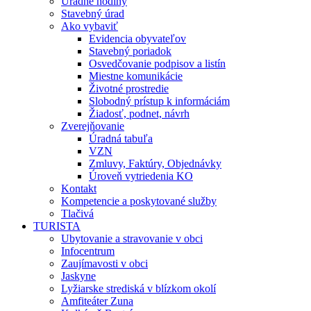
Úradné hodiny
Stavebný úrad
Ako vybaviť
Evidencia obyvateľov
Stavebný poriadok
Osvedčovanie podpisov a listín
Miestne komunikácie
Životné prostredie
Slobodný prístup k informáciám
Žiadosť, podnet, návrh
Zverejňovanie
Úradná tabuľa
VZN
Zmluvy, Faktúry, Objednávky
Úroveň vytriedenia KO
Kontakt
Kompetencie a poskytované služby
Tlačivá
TURISTA
Ubytovanie a stravovanie v obci
Infocentrum
Zaujímavosti v obci
Jaskyne
Lyžiarske strediská v blízkom okolí
Amfiteáter Zuna