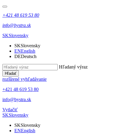
+421 48 619 53 80
info@bystra.sk
SK
Slovensky
SK
Slovensky
EN
English
DE
Deutsch
Hľadaný výraz
Hľadať
rozšírené vyhľadávanie
+421 48 619 53 80
info@bystra.sk
Vytlačiť
SK
Slovensky
SK
Slovensky
EN
English