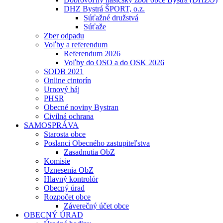
DHZ Bystrá ŠPORT, o.z.
Súťažné družstvá
Súťaže
Zber odpadu
Voľby a referendum
Referendum 2026
Voľby do OSO a do OSK 2026
SODB 2021
Online cintorín
Urnový háj
PHSR
Obecné noviny Bystran
Civilná ochrana
SAMOSPRÁVA
Starosta obce
Poslanci Obecného zastupiteľstva
Zasadnutia ObZ
Komisie
Uznesenia ObZ
Hlavný kontrolór
Obecný úrad
Rozpočet obce
Záverečný účet obce
OBECNÝ ÚRAD