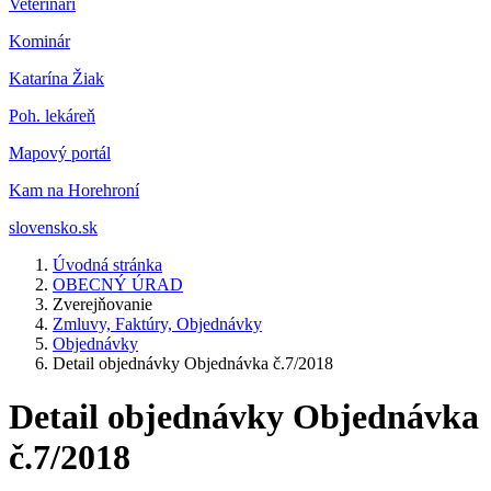
Veterinár
i
Kominár
Katarína Žiak
Poh. lekáreň
Mapový portál
Kam na Horehroní
slovensko.sk
Úvodná stránka
OBECNÝ ÚRAD
Zverejňovanie
Zmluvy, Faktúry, Objednávky
Objednávky
Detail objednávky Objednávka č.7/2018
Detail objednávky Objednávka
č.7/2018