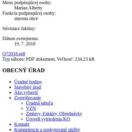
Meno podpisujúcej osoby:
Marian Alberty
Funkcia podpisujúcej osoby:
starosta obce
Súvisiace faktúry:
Dátum zverejnenia:
19. 7. 2018
O72018.pdf
Typ súboru: PDF dokument, Veľkosť: 234,23 kB
OBECNÝ ÚRAD
Úradné hodiny
Stavebný úrad
Ako vybaviť
Zverejňovanie
Úradná tabuľa
VZN
Zmluvy, Faktúry, Objednávky
Úroveň vytriedenia KO
Kontakt
Kompetencie a poskytované služby