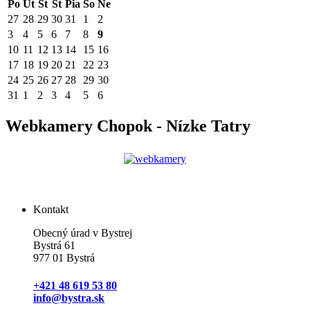
Po
Ut
St
Št
Pia
So
Ne
27
28
29
30
31
1
2
3
4
5
6
7
8
9
10
11
12
13
14
15
16
17
18
19
20
21
22
23
24
25
26
27
28
29
30
31
1
2
3
4
5
6
Webkamery Chopok - Nízke Tatry
Kontakt
Obecný úrad v Bystrej
Bystrá 61
977 01 Bystrá
+421 48 619 53 80
info@bystra.sk