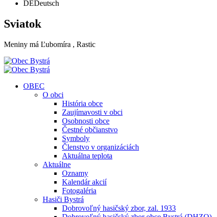
DE
Deutsch
Sviatok
Meniny má
Ľubomíra
, Rastic
OBEC
O obci
História obce
Zaujímavosti v obci
Osobnosti obce
Čestné občianstvo
Symboly
Členstvo v organizáciách
Aktuálna teplota
Aktuálne
Oznamy
Kalendár akcií
Fotogaléria
Hasiči Bystrá
Dobrovoľný hasičský zbor, zal. 1933
Dobrovoľný hasičský zbor obce Bystrá (DHZO)