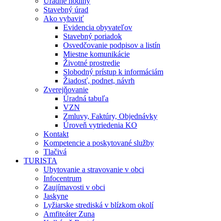
Úradné hodiny
Stavebný úrad
Ako vybaviť
Evidencia obyvateľov
Stavebný poriadok
Osvedčovanie podpisov a listín
Miestne komunikácie
Životné prostredie
Slobodný prístup k informáciám
Žiadosť, podnet, návrh
Zverejňovanie
Úradná tabuľa
VZN
Zmluvy, Faktúry, Objednávky
Úroveň vytriedenia KO
Kontakt
Kompetencie a poskytované služby
Tlačivá
TURISTA
Ubytovanie a stravovanie v obci
Infocentrum
Zaujímavosti v obci
Jaskyne
Lyžiarske strediská v blízkom okolí
Amfiteáter Zuna