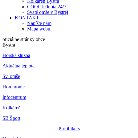
Kolkáreň Bystrá
COOP Jednota 24/7
Sväté omše v Bystrej
KONTAKT
Napíšte nám
Mapa webu
oficiálne stránky obce
Bystrá
Horská služba
Aktuálna teplota
Sv. omše
Horehronie
Infocentrum
Kolkáreň
SB Šport
Profibikers