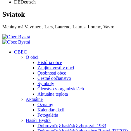
DE
Deutsch
Sviatok
Meniny má
Vavrinec
, Lars, Laurenc, Laurus, Lorenc, Vavro
OBEC
O obci
História obce
Zaujímavosti v obci
Osobnosti obce
Čestné občianstvo
Symboly
Členstvo v organizáciách
Aktuálna teplota
Aktuálne
Oznamy
Kalendár akcií
Fotogaléria
Hasiči Bystrá
Dobrovoľný hasičský zbor, zal. 1933
Dobrovoľný hasičský zbor obce Bystrá (DHZO)