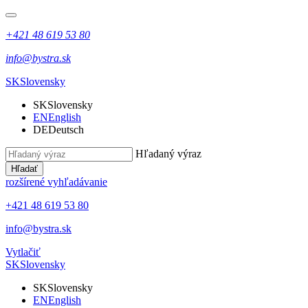
+421 48 619 53 80
info@bystra.sk
SK
Slovensky
SK
Slovensky
EN
English
DE
Deutsch
Hľadaný výraz
Hľadať
rozšírené vyhľadávanie
+421 48 619 53 80
info@bystra.sk
Vytlačiť
SK
Slovensky
SK
Slovensky
EN
English