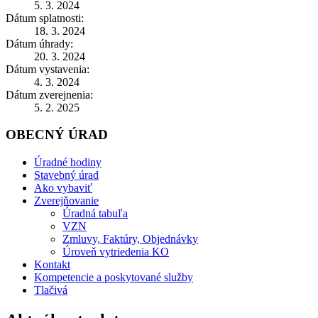
5. 3. 2024
Dátum splatnosti:
18. 3. 2024
Dátum úhrady:
20. 3. 2024
Dátum vystavenia:
4. 3. 2024
Dátum zverejnenia:
5. 2. 2025
OBECNÝ ÚRAD
Úradné hodiny
Stavebný úrad
Ako vybaviť
Zverejňovanie
Úradná tabuľa
VZN
Zmluvy, Faktúry, Objednávky
Úroveň vytriedenia KO
Kontakt
Kompetencie a poskytované služby
Tlačivá