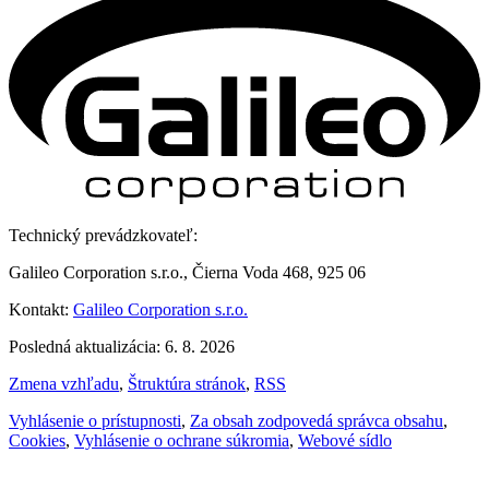
Technický prevádzkovateľ:
Galileo Corporation s.r.o., Čierna Voda 468, 925 06
Kontakt:
Galileo Corporation s.r.o.
Posledná aktualizácia: 6. 8. 2026
Zmena vzhľadu
,
Štruktúra stránok
,
RSS
Vyhlásenie o prístupnosti
,
Za obsah zodpovedá správca obsahu
,
Cookies
,
Vyhlásenie o ochrane súkromia
,
Webové sídlo