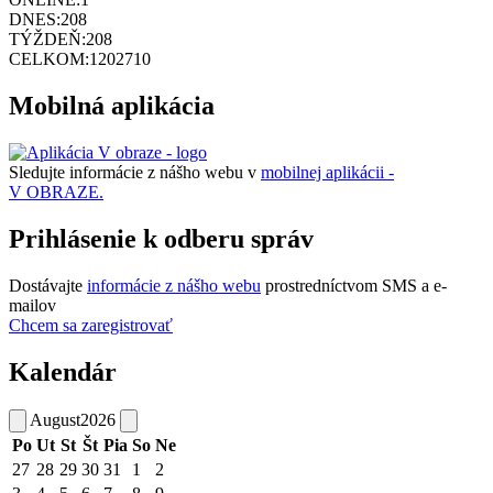
DNES:
208
TÝŽDEŇ:
208
CELKOM:
1202710
Mobilná aplikácia
Sledujte informácie z nášho webu v
mobilnej aplikácii -
V OBRAZE.
Prihlásenie k odberu správ
Dostávajte
informácie z nášho webu
prostredníctvom SMS a e-
mailov
Chcem sa zaregistrovať
Kalendár
August
2026
Po
Ut
St
Št
Pia
So
Ne
27
28
29
30
31
1
2