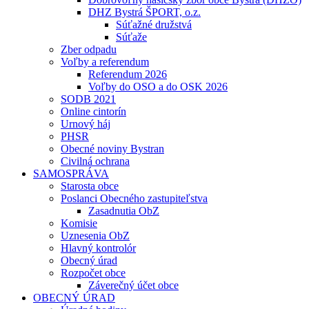
DHZ Bystrá ŠPORT, o.z.
Súťažné družstvá
Súťaže
Zber odpadu
Voľby a referendum
Referendum 2026
Voľby do OSO a do OSK 2026
SODB 2021
Online cintorín
Urnový háj
PHSR
Obecné noviny Bystran
Civilná ochrana
SAMOSPRÁVA
Starosta obce
Poslanci Obecného zastupiteľstva
Zasadnutia ObZ
Komisie
Uznesenia ObZ
Hlavný kontrolór
Obecný úrad
Rozpočet obce
Záverečný účet obce
OBECNÝ ÚRAD