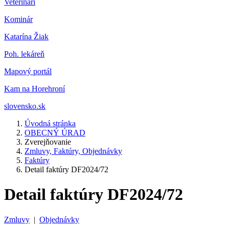
Veterinár
i
Kominár
Katarína Žiak
Poh. lekáreň
Mapový portál
Kam na Horehroní
slovensko.sk
Úvodná stránka
OBECNÝ ÚRAD
Zverejňovanie
Zmluvy, Faktúry, Objednávky
Faktúry
Detail faktúry DF2024/72
Detail faktúry DF2024/72
Zmluvy
|
Objednávky