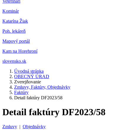
Veterinár
i
Kominár
Katarína Žiak
Poh. lekáreň
Mapový portál
Kam na Horehroní
slovensko.sk
Úvodná stránka
OBECNÝ ÚRAD
Zverejňovanie
Zmluvy, Faktúry, Objednávky
Faktúry
Detail faktúry DF2023/58
Detail faktúry DF2023/58
Zmluvy
|
Objednávky