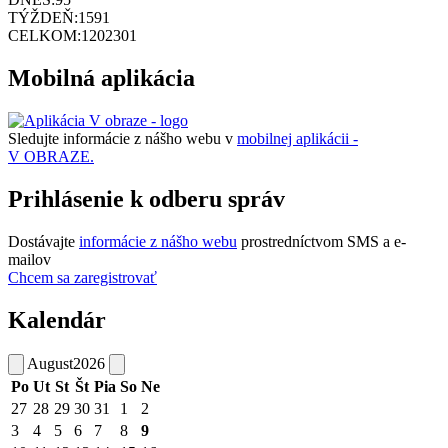
TÝŽDEŇ:
1591
CELKOM:
1202301
Mobilná aplikácia
Sledujte informácie z nášho webu v
mobilnej aplikácii -
V OBRAZE.
Prihlásenie k odberu správ
Dostávajte
informácie z nášho webu
prostredníctvom SMS a e-
mailov
Chcem sa zaregistrovať
Kalendár
August
2026
Po
Ut
St
Št
Pia
So
Ne
27
28
29
30
31
1
2
3
4
5
6
7
8
9