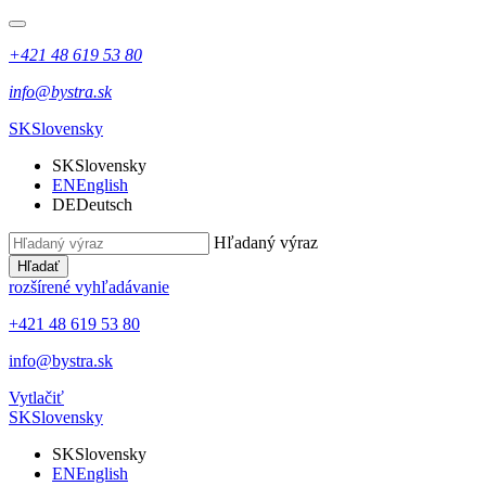
+421 48 619 53 80
info@bystra.sk
SK
Slovensky
SK
Slovensky
EN
English
DE
Deutsch
Hľadaný výraz
Hľadať
rozšírené vyhľadávanie
+421 48 619 53 80
info@bystra.sk
Vytlačiť
SK
Slovensky
SK
Slovensky
EN
English