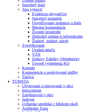
Úradné hodiny
Stavebný úrad
Ako vybaviť
Evidencia obyvateľov
Stavebný poriadok
Osvedčovanie podpisov a listín
Miestne komunikácie
Životné prostredie
Slobodný prístup k informáciám
Žiadosť, podnet, návrh
Zverejňovanie
Úradná tabuľa
VZN
Zmluvy, Faktúry, Objednávky
Úroveň vytriedenia KO
Kontakt
Kompetencie a poskytované služby
Tlačivá
TURISTA
Ubytovanie a stravovanie v obci
Infocentrum
Zaujímavosti v obci
Jaskyne
Lyžiarske strediská v blízkom okolí
Amfiteáter Zuna