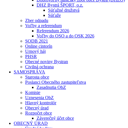
DHZ Bystrá ŠPORT, o.z.
Súťažné družstvá
Súťaže
Zber odpadu
Voľby a referendum
Referendum 2026
Voľby do OSO a do OSK 2026
SODB 2021
Online cintorín
Urnový háj
PHSR
Obecné noviny Bystran
Civilná ochrana
SAMOSPRÁVA
Starosta obce
Poslanci Obecného zastupiteľstva
Zasadnutia ObZ
Komisie
Uznesenia ObZ
Hlavný kontrolór
Obecný úrad
Rozpočet obce
Záverečný účet obce
OBECNÝ ÚRAD