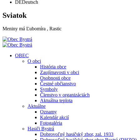
DE
Deutsch
Sviatok
Meniny má
Ľubomíra
, Rastic
OBEC
O obci
História obce
Zaujímavosti v obci
Osobnosti obce
Čestné občianstvo
Symboly
Členstvo v organizáciách
Aktuálna teplota
Aktuálne
Oznamy
Kalendár akcií
Fotogaléria
Hasiči Bystrá
Dobrovoľný hasičský zbor, zal. 1933
Dobrovoľný hasičský zbor obce Bystrá (DHZO)