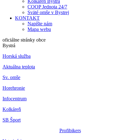
Kolkáreň Bystrá
COOP Jednota 24/7
Sväté omše v Bystrej
KONTAKT
Napíšte nám
Mapa webu
oficiálne stránky obce
Bystrá
Horská služba
Aktuálna teplota
Sv. omše
Horehronie
Infocentrum
Kolkáreň
SB Šport
Profibikers