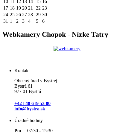
10
11
12
13
14
15
16
17
18
19
20
21
22
23
24
25
26
27
28
29
30
31
1
2
3
4
5
6
Webkamery Chopok - Nízke Tatry
Kontakt
Obecný úrad v Bystrej
Bystrá 61
977 01 Bystrá
+421 48 619 53 80
info@bystra.sk
Úradné hodiny
Po:
07:30 - 15:30