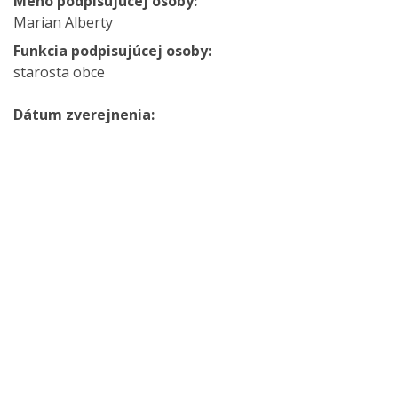
Meno podpisujúcej osoby:
Marian Alberty
Funkcia podpisujúcej osoby:
starosta obce
Dátum zverejnenia:
12. 8. 2021
Dátum účinnosti zmluvy:
13. 8. 2021
Platnosť zmluvy do:
Neuvedené
ZmluvaTurcanTibor.pdf
Typ súboru: PDF dokument, Veľkosť: 1,38 MB
Aktuálna teplota