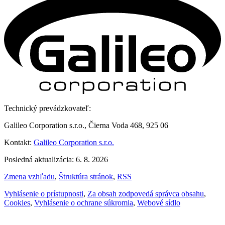
Technický prevádzkovateľ:
Galileo Corporation s.r.o., Čierna Voda 468, 925 06
Kontakt:
Galileo Corporation s.r.o.
Posledná aktualizácia: 6. 8. 2026
Zmena vzhľadu
,
Štruktúra stránok
,
RSS
Vyhlásenie o prístupnosti
,
Za obsah zodpovedá správca obsahu
,
Cookies
,
Vyhlásenie o ochrane súkromia
,
Webové sídlo