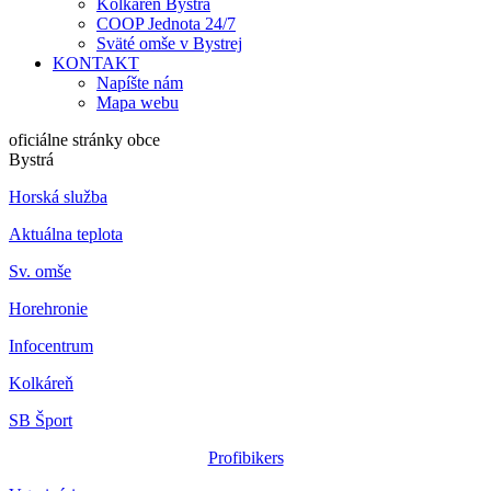
Kolkáreň Bystrá
COOP Jednota 24/7
Sväté omše v Bystrej
KONTAKT
Napíšte nám
Mapa webu
oficiálne stránky obce
Bystrá
Horská služba
Aktuálna teplota
Sv. omše
Horehronie
Infocentrum
Kolkáreň
SB Šport
Profibikers