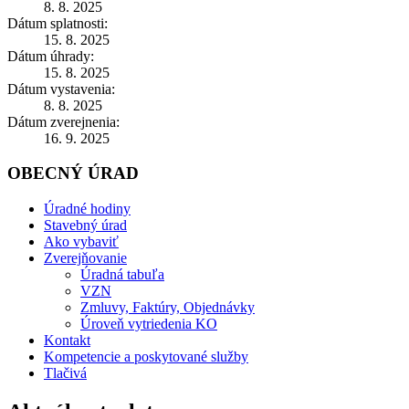
8. 8. 2025
Dátum splatnosti:
15. 8. 2025
Dátum úhrady:
15. 8. 2025
Dátum vystavenia:
8. 8. 2025
Dátum zverejnenia:
16. 9. 2025
OBECNÝ ÚRAD
Úradné hodiny
Stavebný úrad
Ako vybaviť
Zverejňovanie
Úradná tabuľa
VZN
Zmluvy, Faktúry, Objednávky
Úroveň vytriedenia KO
Kontakt
Kompetencie a poskytované služby
Tlačivá