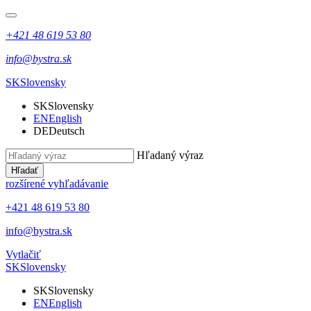
+421 48 619 53 80
info@bystra.sk
SK
Slovensky
SK
Slovensky
EN
English
DE
Deutsch
Hľadaný výraz
Hľadať
rozšírené vyhľadávanie
+421 48 619 53 80
info@bystra.sk
Vytlačiť
SK
Slovensky
SK
Slovensky
EN
English