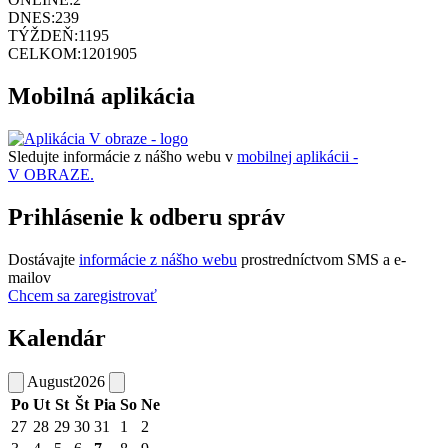
DNES:
239
TÝŽDEŇ:
1195
CELKOM:
1201905
Mobilná aplikácia
Sledujte informácie z nášho webu v
mobilnej aplikácii -
V OBRAZE.
Prihlásenie k odberu správ
Dostávajte
informácie z nášho webu
prostredníctvom SMS a e-
mailov
Chcem sa zaregistrovať
Kalendár
August
2026
Po
Ut
St
Št
Pia
So
Ne
27
28
29
30
31
1
2