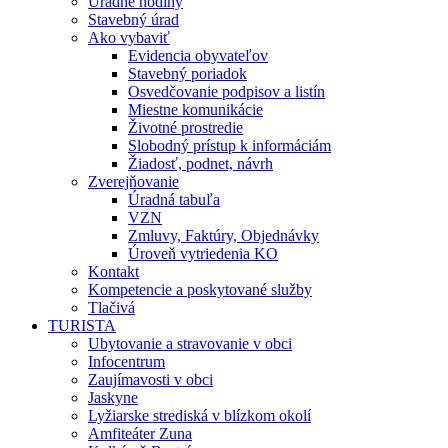
Úradné hodiny
Stavebný úrad
Ako vybaviť
Evidencia obyvateľov
Stavebný poriadok
Osvedčovanie podpisov a listín
Miestne komunikácie
Životné prostredie
Slobodný prístup k informáciám
Žiadosť, podnet, návrh
Zverejňovanie
Úradná tabuľa
VZN
Zmluvy, Faktúry, Objednávky
Úroveň vytriedenia KO
Kontakt
Kompetencie a poskytované služby
Tlačivá
TURISTA
Ubytovanie a stravovanie v obci
Infocentrum
Zaujímavosti v obci
Jaskyne
Lyžiarske strediská v blízkom okolí
Amfiteáter Zuna