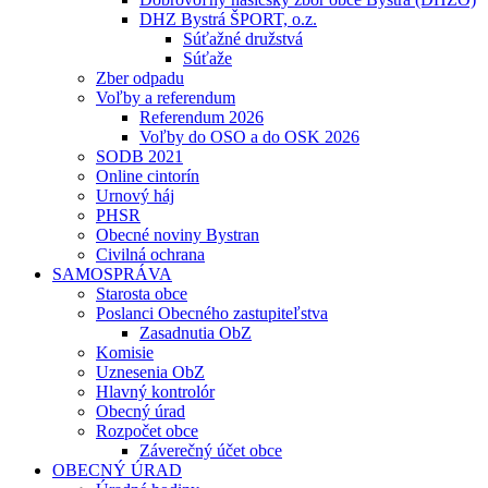
DHZ Bystrá ŠPORT, o.z.
Súťažné družstvá
Súťaže
Zber odpadu
Voľby a referendum
Referendum 2026
Voľby do OSO a do OSK 2026
SODB 2021
Online cintorín
Urnový háj
PHSR
Obecné noviny Bystran
Civilná ochrana
SAMOSPRÁVA
Starosta obce
Poslanci Obecného zastupiteľstva
Zasadnutia ObZ
Komisie
Uznesenia ObZ
Hlavný kontrolór
Obecný úrad
Rozpočet obce
Záverečný účet obce
OBECNÝ ÚRAD