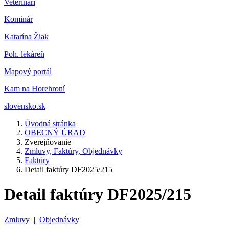
Veterinár
i
Kominár
Katarína Žiak
Poh. lekáreň
Mapový portál
Kam na Horehroní
slovensko.sk
Úvodná stránka
OBECNÝ ÚRAD
Zverejňovanie
Zmluvy, Faktúry, Objednávky
Faktúry
Detail faktúry DF2025/215
Detail faktúry DF2025/215
Zmluvy
|
Objednávky