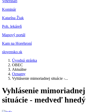
Veterinár
i
Kominár
Katarína Žiak
Poh. lekáreň
Mapový portál
Kam na Horehroní
slovensko.sk
Úvodná stránka
OBEC
Aktuálne
Oznamy
Vyhlásenie mimoriadnej situácie -...
Vyhlásenie mimoriadnej
situácie - medveď hnedý