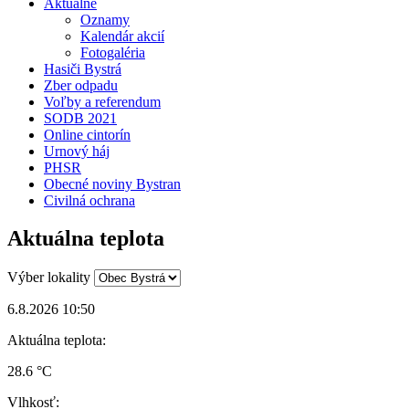
Aktuálne
Oznamy
Kalendár akcií
Fotogaléria
Hasiči Bystrá
Zber odpadu
Voľby a referendum
SODB 2021
Online cintorín
Urnový háj
PHSR
Obecné noviny Bystran
Civilná ochrana
Aktuálna teplota
Výber lokality
6.8.2026 10:50
Aktuálna teplota:
28.6 °C
Vlhkosť: