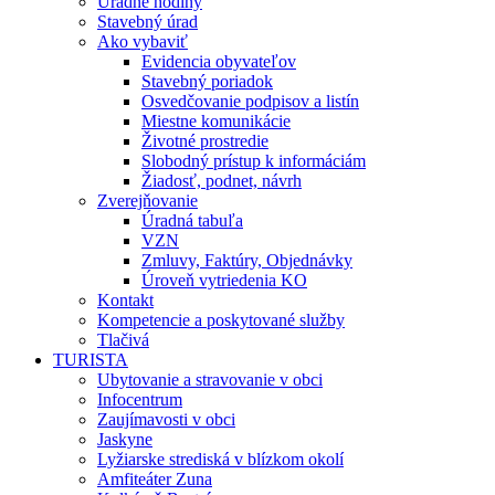
Úradné hodiny
Stavebný úrad
Ako vybaviť
Evidencia obyvateľov
Stavebný poriadok
Osvedčovanie podpisov a listín
Miestne komunikácie
Životné prostredie
Slobodný prístup k informáciám
Žiadosť, podnet, návrh
Zverejňovanie
Úradná tabuľa
VZN
Zmluvy, Faktúry, Objednávky
Úroveň vytriedenia KO
Kontakt
Kompetencie a poskytované služby
Tlačivá
TURISTA
Ubytovanie a stravovanie v obci
Infocentrum
Zaujímavosti v obci
Jaskyne
Lyžiarske strediská v blízkom okolí
Amfiteáter Zuna