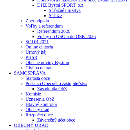
DHZ Bystrá ŠPORT, o.z.
Súťažné družstvá
Súťaže
Zber odpadu
Voľby a referendum
Referendum 2026
Voľby do OSO a do OSK 2026
SODB 2021
Online cintorín
Urnový háj
PHSR
Obecné noviny Bystran
Civilná ochrana
SAMOSPRÁVA
Starosta obce
Poslanci Obecného zastupiteľstva
Zasadnutia ObZ
Komisie
Uznesenia ObZ
Hlavný kontrolór
Obecný úrad
Rozpočet obce
Záverečný účet obce
OBECNÝ ÚRAD