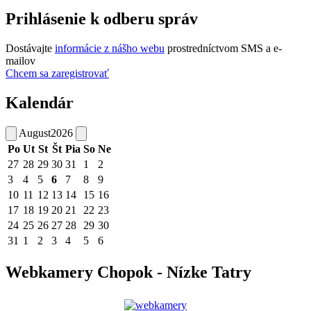
Prihlásenie k odberu správ
Dostávajte
informácie z nášho webu
prostredníctvom SMS a e-
mailov
Chcem sa zaregistrovať
Kalendár
August
2026
Po
Ut
St
Št
Pia
So
Ne
27
28
29
30
31
1
2
3
4
5
6
7
8
9
10
11
12
13
14
15
16
17
18
19
20
21
22
23
24
25
26
27
28
29
30
31
1
2
3
4
5
6
Webkamery Chopok - Nízke Tatry