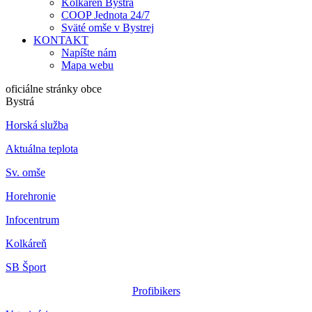
Kolkáreň Bystrá
COOP Jednota 24/7
Sväté omše v Bystrej
KONTAKT
Napíšte nám
Mapa webu
oficiálne stránky obce
Bystrá
Horská služba
Aktuálna teplota
Sv. omše
Horehronie
Infocentrum
Kolkáreň
SB Šport
Profibikers