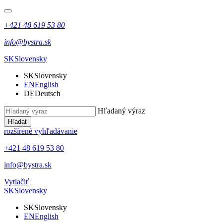
+421 48 619 53 80
info@bystra.sk
SK
Slovensky
SK
Slovensky
EN
English
DE
Deutsch
Hľadaný výraz
Hľadať
rozšírené vyhľadávanie
+421 48 619 53 80
info@bystra.sk
Vytlačiť
SK
Slovensky
SK
Slovensky
EN
English