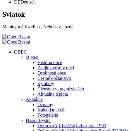
DE
Deutsch
Sviatok
Meniny má
Jozefína
, Nehoslav, Jozefa
OBEC
O obci
História obce
Zaujímavosti v obci
Osobnosti obce
Čestné občianstvo
Symboly
Členstvo v organizáciách
Aktuálna teplota
Aktuálne
Oznamy
Kalendár akcií
Fotogaléria
Hasiči Bystrá
Dobrovoľný hasičský zbor, zal. 1933
Dobrovoľný hasičský zbor obce Bystrá (DHZO)