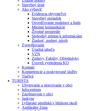
Úradné hodiny
Stavebný úrad
Ako vybaviť
Evidencia obyvateľov
Stavebný poriadok
Osvedčovanie podpisov a listín
Miestne komunikácie
Životné prostredie
Slobodný prístup k informáciám
Žiadosť, podnet, návrh
Zverejňovanie
Úradná tabuľa
VZN
Zmluvy, Faktúry, Objednávky
Úroveň vytriedenia KO
Kontakt
Kompetencie a poskytované služby
Tlačivá
TURISTA
Ubytovanie a stravovanie v obci
Infocentrum
Zaujímavosti v obci
Jaskyne
Lyžiarske strediská v blízkom okolí
Amfiteáter Zuna