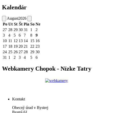
Kalendár
August
2026
Po
Ut
St
Št
Pia
So
Ne
27
28
29
30
31
1
2
3
4
5
6
7
8
9
10
11
12
13
14
15
16
17
18
19
20
21
22
23
24
25
26
27
28
29
30
31
1
2
3
4
5
6
Webkamery Chopok - Nízke Tatry
Kontakt
Obecný úrad v Bystrej
Bystrá 61