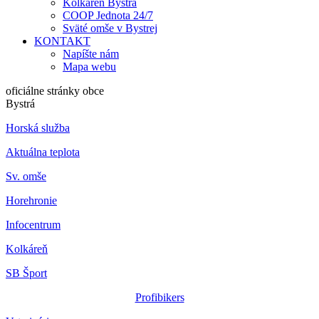
Kolkáreň Bystrá
COOP Jednota 24/7
Sväté omše v Bystrej
KONTAKT
Napíšte nám
Mapa webu
oficiálne stránky obce
Bystrá
Horská služba
Aktuálna teplota
Sv. omše
Horehronie
Infocentrum
Kolkáreň
SB Šport
Profibikers