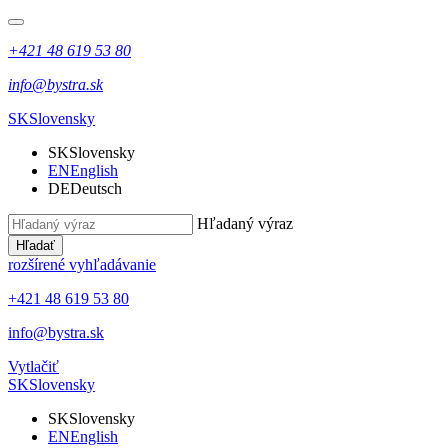
+421 48 619 53 80
info@bystra.sk
SK
Slovensky
SK
Slovensky
EN
English
DE
Deutsch
Hľadaný výraz
Hľadať
rozšírené vyhľadávanie
+421 48 619 53 80
info@bystra.sk
Vytlačiť
SK
Slovensky
SK
Slovensky
EN
English