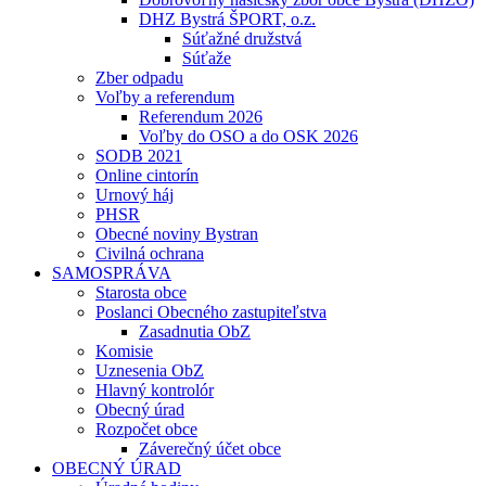
DHZ Bystrá ŠPORT, o.z.
Súťažné družstvá
Súťaže
Zber odpadu
Voľby a referendum
Referendum 2026
Voľby do OSO a do OSK 2026
SODB 2021
Online cintorín
Urnový háj
PHSR
Obecné noviny Bystran
Civilná ochrana
SAMOSPRÁVA
Starosta obce
Poslanci Obecného zastupiteľstva
Zasadnutia ObZ
Komisie
Uznesenia ObZ
Hlavný kontrolór
Obecný úrad
Rozpočet obce
Záverečný účet obce
OBECNÝ ÚRAD