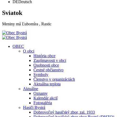
DE
Deutsch
Sviatok
Meniny má
Ľubomíra
, Rastic
OBEC
O obci
História obce
Zaujímavosti v obci
Osobnosti obce
Čestné občianstvo
Symboly
Členstvo v organizáciách
Aktuálna teplota
Aktuálne
Oznamy
Kalendár akcií
Fotogaléria
Hasiči Bystrá
Dobrovoľný hasičský zbor, zal. 1933
Dobrovoľný hasičský zbor obce Bystrá (DHZO)