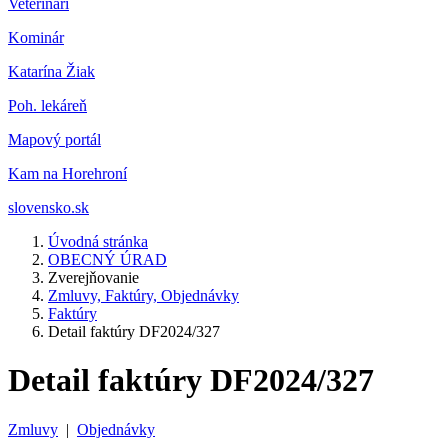
Veterinár
i
Kominár
Katarína Žiak
Poh. lekáreň
Mapový portál
Kam na Horehroní
slovensko.sk
Úvodná stránka
OBECNÝ ÚRAD
Zverejňovanie
Zmluvy, Faktúry, Objednávky
Faktúry
Detail faktúry DF2024/327
Detail faktúry DF2024/327
Zmluvy
|
Objednávky