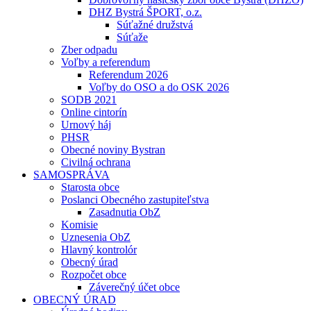
DHZ Bystrá ŠPORT, o.z.
Súťažné družstvá
Súťaže
Zber odpadu
Voľby a referendum
Referendum 2026
Voľby do OSO a do OSK 2026
SODB 2021
Online cintorín
Urnový háj
PHSR
Obecné noviny Bystran
Civilná ochrana
SAMOSPRÁVA
Starosta obce
Poslanci Obecného zastupiteľstva
Zasadnutia ObZ
Komisie
Uznesenia ObZ
Hlavný kontrolór
Obecný úrad
Rozpočet obce
Záverečný účet obce
OBECNÝ ÚRAD