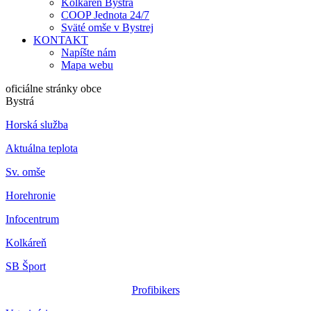
Kolkáreň Bystrá
COOP Jednota 24/7
Sväté omše v Bystrej
KONTAKT
Napíšte nám
Mapa webu
oficiálne stránky obce
Bystrá
Horská služba
Aktuálna teplota
Sv. omše
Horehronie
Infocentrum
Kolkáreň
SB Šport
Profibikers