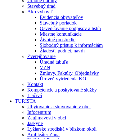
Úradné hodiny
Stavebný úrad
Ako vybaviť
Evidencia obyvateľov
Stavebný poriadok
Osvedčovanie podpisov a listín
Miestne komunikácie
Životné prostredie
Slobodný prístup k informáciám
Žiadosť, podnet, návrh
Zverejňovanie
Úradná tabuľa
VZN
Zmluvy, Faktúry, Objednávky
Úroveň vytriedenia KO
Kontakt
Kompetencie a poskytované služby
Tlačivá
TURISTA
Ubytovanie a stravovanie v obci
Infocentrum
Zaujímavosti v obci
Jaskyne
Lyžiarske strediská v blízkom okolí
Amfiteáter Zuna