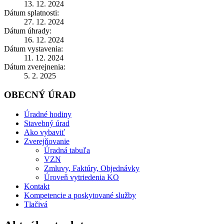
13. 12. 2024
Dátum splatnosti:
27. 12. 2024
Dátum úhrady:
16. 12. 2024
Dátum vystavenia:
11. 12. 2024
Dátum zverejnenia:
5. 2. 2025
OBECNÝ ÚRAD
Úradné hodiny
Stavebný úrad
Ako vybaviť
Zverejňovanie
Úradná tabuľa
VZN
Zmluvy, Faktúry, Objednávky
Úroveň vytriedenia KO
Kontakt
Kompetencie a poskytované služby
Tlačivá