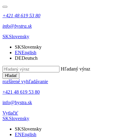
+421 48 619 53 80
info@bystra.sk
SK
Slovensky
SK
Slovensky
EN
English
DE
Deutsch
Hľadaný výraz
Hľadať
rozšírené vyhľadávanie
+421 48 619 53 80
info@bystra.sk
Vytlačiť
SK
Slovensky
SK
Slovensky
EN
English