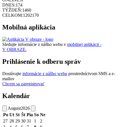
DNES:
174
TÝŽDEŇ:
1460
CELKOM:
1202170
Mobilná aplikácia
Sledujte informácie z nášho webu v
mobilnej aplikácii -
V OBRAZE.
Prihlásenie k odberu správ
Dostávajte
informácie z nášho webu
prostredníctvom SMS a e-
mailov
Chcem sa zaregistrovať
Kalendár
August
2026
Po
Ut
St
Št
Pia
So
Ne
27
28
29
30
31
1
2