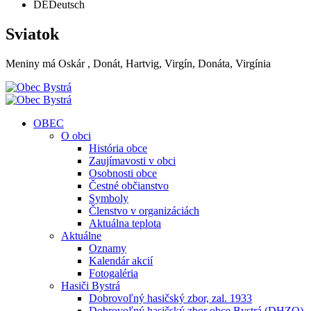
DE
Deutsch
Sviatok
Meniny má
Oskár
, Donát, Hartvig, Virgín, Donáta, Virgínia
OBEC
O obci
História obce
Zaujímavosti v obci
Osobnosti obce
Čestné občianstvo
Symboly
Členstvo v organizáciách
Aktuálna teplota
Aktuálne
Oznamy
Kalendár akcií
Fotogaléria
Hasiči Bystrá
Dobrovoľný hasičský zbor, zal. 1933
Dobrovoľný hasičský zbor obce Bystrá (DHZO)