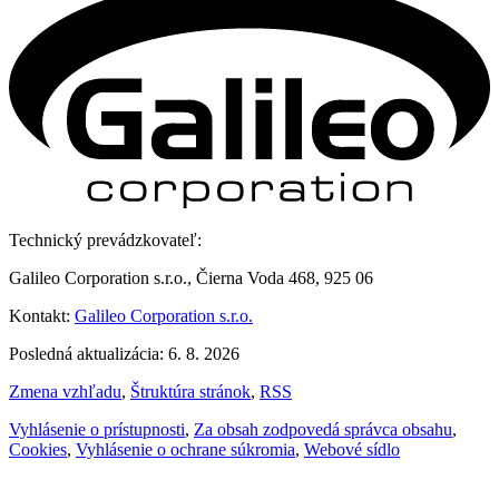
Technický prevádzkovateľ:
Galileo Corporation s.r.o., Čierna Voda 468, 925 06
Kontakt:
Galileo Corporation s.r.o.
Posledná aktualizácia: 6. 8. 2026
Zmena vzhľadu
,
Štruktúra stránok
,
RSS
Vyhlásenie o prístupnosti
,
Za obsah zodpovedá správca obsahu
,
Cookies
,
Vyhlásenie o ochrane súkromia
,
Webové sídlo