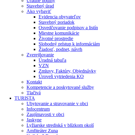
Úradné hodiny
Stavebný úrad
Ako vybaviť
Evidencia obyvateľov
Stavebný poriadok
Osvedčovanie podpisov a listín
Miestne komunikácie
Životné prostredie
Slobodný prístup k informáciám
Žiadosť, podnet, návrh
Zverejňovanie
Úradná tabuľa
VZN
Zmluvy, Faktúry, Objednávky
Úroveň vytriedenia KO
Kontakt
Kompetencie a poskytované služby
Tlačivá
TURISTA
Ubytovanie a stravovanie v obci
Infocentrum
Zaujímavosti v obci
Jaskyne
Lyžiarske strediská v blízkom okolí
Amfiteáter Zuna