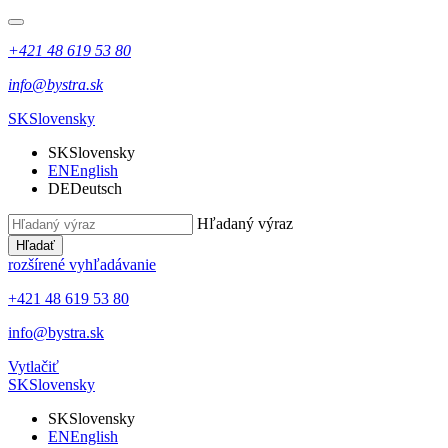
+421 48 619 53 80
info@bystra.sk
SK
Slovensky
SK
Slovensky
EN
English
DE
Deutsch
Hľadaný výraz
Hľadať
rozšírené vyhľadávanie
+421 48 619 53 80
info@bystra.sk
Vytlačiť
SK
Slovensky
SK
Slovensky
EN
English