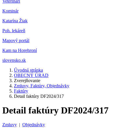
Veterinár
i
Kominár
Katarína Žiak
Poh. lekáreň
Mapový portál
Kam na Horehroní
slovensko.sk
Úvodná stránka
OBECNÝ ÚRAD
Zverejňovanie
Zmluvy, Faktúry, Objednávky
Faktúry
Detail faktúry DF2024/317
Detail faktúry DF2024/317
Zmluvy
|
Objednávky