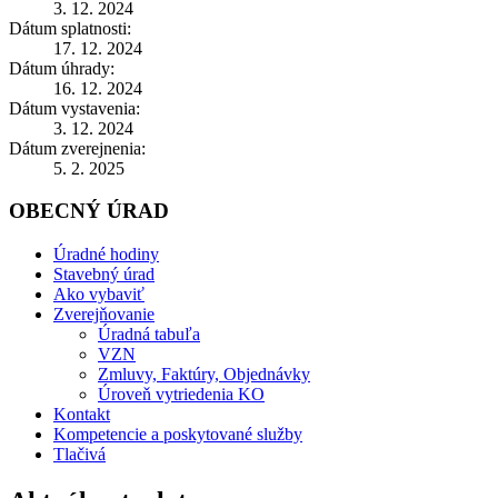
3. 12. 2024
Dátum splatnosti:
17. 12. 2024
Dátum úhrady:
16. 12. 2024
Dátum vystavenia:
3. 12. 2024
Dátum zverejnenia:
5. 2. 2025
OBECNÝ ÚRAD
Úradné hodiny
Stavebný úrad
Ako vybaviť
Zverejňovanie
Úradná tabuľa
VZN
Zmluvy, Faktúry, Objednávky
Úroveň vytriedenia KO
Kontakt
Kompetencie a poskytované služby
Tlačivá