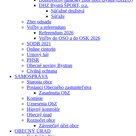
DHZ Bystrá ŠPORT, o.z.
Súťažné družstvá
Súťaže
Zber odpadu
Voľby a referendum
Referendum 2026
Voľby do OSO a do OSK 2026
SODB 2021
Online cintorín
Urnový háj
PHSR
Obecné noviny Bystran
Civilná ochrana
SAMOSPRÁVA
Starosta obce
Poslanci Obecného zastupiteľstva
Zasadnutia ObZ
Komisie
Uznesenia ObZ
Hlavný kontrolór
Obecný úrad
Rozpočet obce
Záverečný účet obce
OBECNÝ ÚRAD