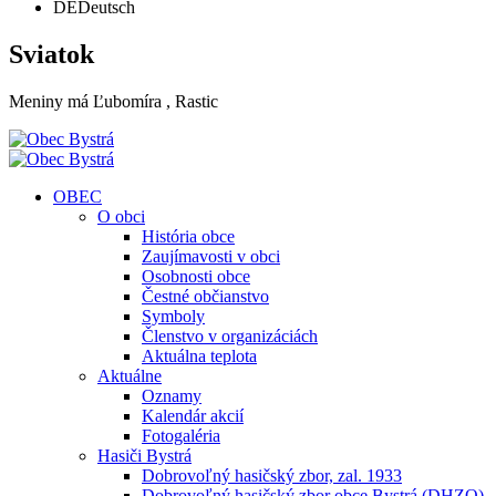
DE
Deutsch
Sviatok
Meniny má
Ľubomíra
, Rastic
OBEC
O obci
História obce
Zaujímavosti v obci
Osobnosti obce
Čestné občianstvo
Symboly
Členstvo v organizáciách
Aktuálna teplota
Aktuálne
Oznamy
Kalendár akcií
Fotogaléria
Hasiči Bystrá
Dobrovoľný hasičský zbor, zal. 1933
Dobrovoľný hasičský zbor obce Bystrá (DHZO)