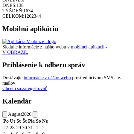
DNES:
138
TÝŽDEŇ:
1634
CELKOM:
1202344
Mobilná aplikácia
Sledujte informácie z nášho webu v
mobilnej aplikácii -
V OBRAZE.
Prihlásenie k odberu správ
Dostávajte
informácie z nášho webu
prostredníctvom SMS a e-
mailov
Chcem sa zaregistrovať
Kalendár
August
2026
Po
Ut
St
Št
Pia
So
Ne
27
28
29
30
31
1
2