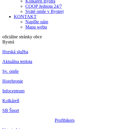
Kolkáreň Bystrá
COOP Jednota 24/7
Sväté omše v Bystrej
KONTAKT
Napíšte nám
Mapa webu
oficiálne stránky obce
Bystrá
Horská služba
Aktuálna teplota
Sv. omše
Horehronie
Infocentrum
Kolkáreň
SB Šport
Profibikers