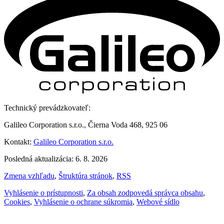
Technický prevádzkovateľ:
Galileo Corporation s.r.o., Čierna Voda 468, 925 06
Kontakt:
Galileo Corporation s.r.o.
Posledná aktualizácia: 6. 8. 2026
Zmena vzhľadu
,
Štruktúra stránok
,
RSS
Vyhlásenie o prístupnosti
,
Za obsah zodpovedá správca obsahu
,
Cookies
,
Vyhlásenie o ochrane súkromia
,
Webové sídlo